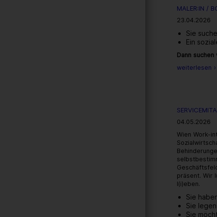
MALER:IN / B
23.04.2026
Sie suche
Ein sozia
Dann suchen w
weiterlesen ›
SERVICEMITA
04.05.2026
Wien Work-in
Sozialwirtsch
Behinderunge
selbstbestim
Geschäftsfeld
präsent. Wir
l(i)eben.
Sie haben
Sie legen
Sie möcht