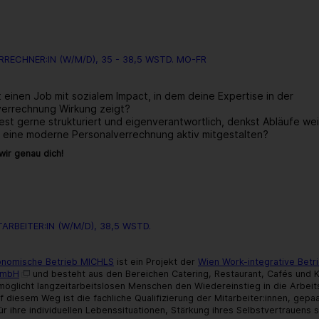
über:
Reinigungskraft
(w/m/d),
Teilzeit
20
RECHNER:IN (W/M/D), 35 - 38,5 WSTD. MO-FR
WStd.
 einen Job mit sozialem Impact, in dem deine Expertise in der
verrechnung Wirkung zeigt?
est gerne strukturiert und eigenverantwortlich, denkst Abläufe we
 eine moderne Personalverrechnung aktiv mitgestalten?
ir genau dich!
über:
Personalverrechner:in
(w/m/d),
35
-
ARBEITER:IN (W/M/D), 38,5 WSTD.
38,5
WStd.
Mo-
onomische Betrieb MICHLS
ist ein Projekt der
Wien Work-integrative Betr
Fr
gmbH
und besteht aus den Bereichen Catering, Restaurant, Cafés und K
öglicht langzeitarbeitslosen Menschen den Wiedereinstieg in die Arbeit
f diesem Weg ist die fachliche Qualifizierung der Mitarbeiter:innen, gepa
ür ihre individuellen Lebenssituationen, Stärkung ihres Selbstvertrauens 