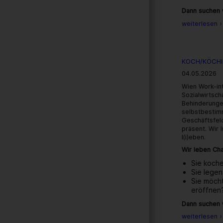
Dann suchen w
weiterlesen ›
KOCH/KÖCHIN
04.05.2026
Wien Work-in
Sozialwirtsch
Behinderunge
selbstbestim
Geschäftsfeld
präsent. Wir
l(i)eben.
Wir leben Cha
Sie koche
Sie legen
Sie möch
eröffnen
Dann suchen w
weiterlesen ›