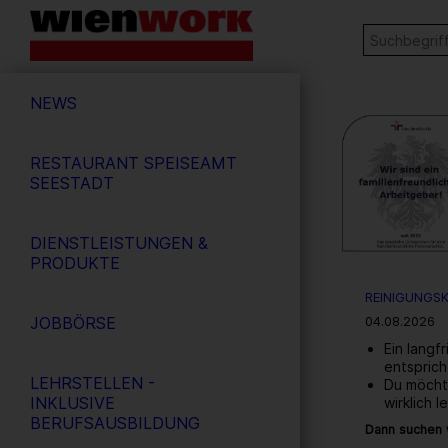
Barrierefreie
Stichw
SUCHE
Bedienung
der
Hauptnavigation
Webseite
NEWS
RESTAURANT SPEISEAMT
SEESTADT
DIENSTLEISTUNGEN &
PRODUKTE
REINIGUNGSK
JOBBÖRSE
04.08.2026
Ein langf
entspric
LEHRSTELLEN -
Du möchte
INKLUSIVE
wirklich l
BERUFSAUSBILDUNG
Dann suchen w