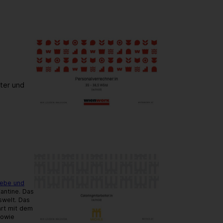
iter und
iebe und
antine. Das
swelt. Das
art mit dem
sowie