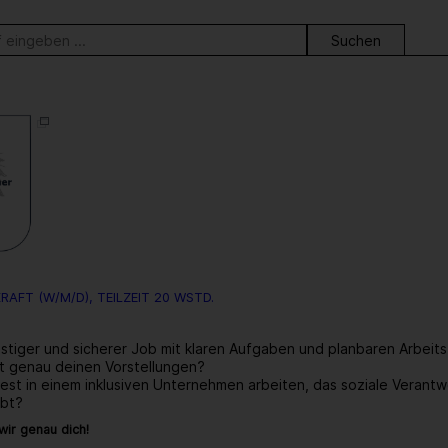
ortsuche
RAFT (W/M/D), TEILZEIT 20 WSTD.
ristiger und sicherer Job mit klaren Aufgaben und planbaren Arbeit
ht genau deinen Vorstellungen?
st in einem inklusiven Unternehmen arbeiten, das soziale Verant
ebt?
ir genau dich!