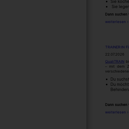
Sie koche
Sie legen
Dann suchen w
weiterlesen ›
TRAINER:IN 
22.07.2026
QualiTRAIN
bi
– mit dem Z
verschiedenen
Du suchst
Du möcht
Behinder
Dann suchen w
weiterlesen ›