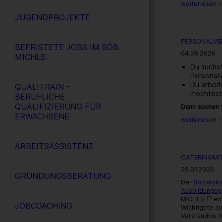
weiterlesen ›
JUGENDPROJEKTE
PERSONALVER
BEFRISTETE JOBS IM SÖB
04.08.2026
MICHLS
Du suchst
Personal
Du arbeit
QUALITRAIN -
möchtest
BERUFLICHE
QUALIFIZIERUNG FÜR
Dann suchen w
ERWACHSENE
weiterlesen ›
ARBEITSASSISTENZ
CATERINGMIT
29.07.2026
GRÜNDUNGSBERATUNG
Der
Sozialök
Ausbildungs
MICHLS
erm
JOBCOACHING
Wichtigste au
Verständnis f