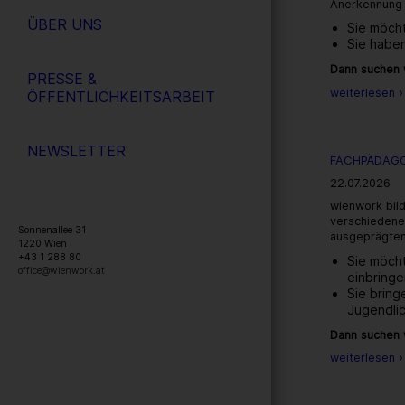
Anerkennung 
ÜBER UNS
Sie möcht
Sie habe
Dann suchen w
PRESSE &
weiterlesen ›
ÖFFENTLICHKEITSARBEIT
NEWSLETTER
FACHPÄDAGO
22.07.2026
wienwork bil
verschiedenen
Sonnenallee 31
ausgeprägten
1220
Wien
+43 1 288 80
Sie möcht
office@wienwork.at
einbring
Sie brin
Jugendlic
Dann suchen w
weiterlesen ›