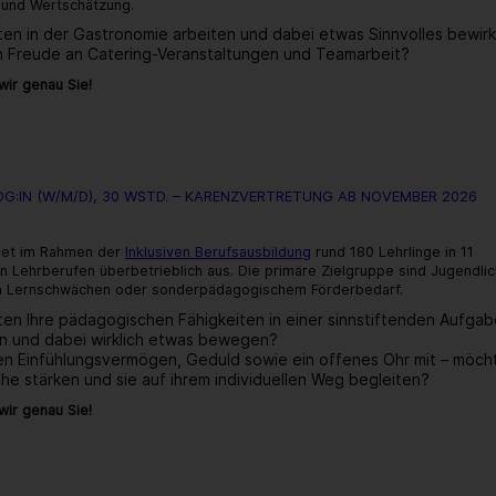
und Wertschätzung.
en in der Gastronomie arbeiten und dabei etwas Sinnvolles bewir
n Freude an Catering-Veranstaltungen und Teamarbeit?
ir genau Sie!
über:
Cateringmitarbeiter:in
(w/m/d),
38,5
WStd.
G:IN (W/M/D), 30 WSTD. – KARENZVERTRETUNG AB NOVEMBER 2026
det im Rahmen der
Inklusiven Berufsausbildung
rund 180 Lehrlinge in 11
 Lehrberufen überbetrieblich aus. Die primäre Zielgruppe sind Jugendlic
 Lernschwächen oder sonderpädagogischem Förderbedarf.
en Ihre pädagogischen Fähigkeiten in einer sinnstiftenden Aufga
en und dabei wirklich etwas bewegen?
gen Einfühlungsvermögen, Geduld sowie ein offenes Ohr mit – möch
he stärken und sie auf ihrem individuellen Weg begleiten?
ir genau Sie!
über:
Fachpädagog:in
(w/m/d),
30