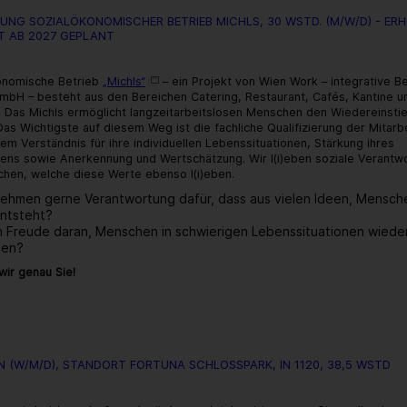
WStd.
UNG SOZIALÖKONOMISCHER BETRIEB MICHLS, 30 WSTD. (M/W/D) - E
–
T AB 2027 GEPLANT
Karenzvertretung
ab
November
onomische Betrieb
„Michls“
– ein Projekt von Wien Work – integrative B
2026
mbH – besteht aus den Bereichen Catering, Restaurant, Cafés, Kantine u
. Das Michls ermöglicht langzeitarbeitslosen Menschen den Wiedereinstie
Das Wichtigste auf diesem Weg ist die fachliche Qualifizierung der Mitarbe
em Verständnis für ihre individuellen Lebenssituationen, Stärkung ihres
uens sowie Anerkennung und Wertschätzung. Wir l(i)eben soziale Verantw
hen, welche diese Werte ebenso l(i)eben.
nehmen gerne Verantwortung dafür, dass aus vielen Ideen, Mensch
ntsteht?
n Freude daran, Menschen in schwierigen Lebenssituationen wieder
hen?
ir genau Sie!
über:
Projektleitung
sozialökonomischer
Betrieb
Michls,
N (W/M/D), STANDORT FORTUNA SCHLOSSPARK, IN 1120, 38,5 WSTD
30
WStd.
(m/w/d)