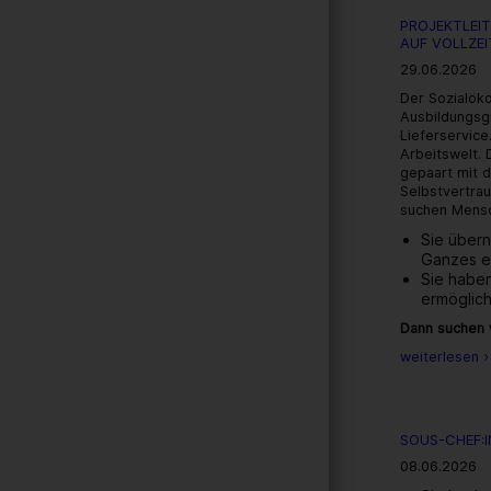
PROJEKTLEIT
AUF VOLLZEI
29.06.2026
Der Sozialök
Ausbildungsg
Lieferservice
Arbeitswelt. 
gepaart mit d
Selbstvertra
suchen Mensc
Sie über
Ganzes e
Sie habe
ermöglic
Dann suchen w
weiterlesen ›
SOUS-CHEF:I
08.06.2026