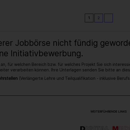
Koch/Köchin
(w/m/d),
Standort
FORTUNA
1
2
Wohnpark,
in
1190
Wien,
erer Jobbörse nicht fündig gewor
38,5
WStd.
ne Initiativbewerbung.
an, für welchen Bereich bzw. für welches Projekt Sie sich interessi
iter verarbeiten können. Ihre Unterlagen senden Sie bitte an die
ehrstellen
(Verlängerte Lehre und Teilqualifikation - inklusive Beru
WEITERFÜHRENDE LINKS