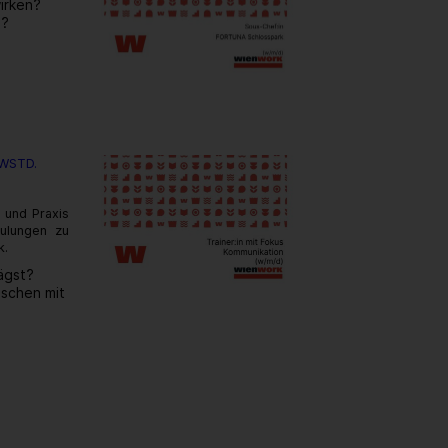
irken?
a?
 WSTD.
 und Praxis
ulungen zu
k.
rägst?
nschen mit