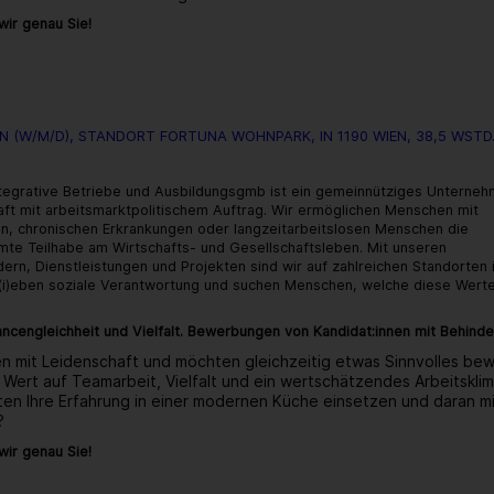
ir genau Sie!
über:
Servicemitarbeiter:in
(w/m/d),
Standort
FORTUNA
 (W/M/D), STANDORT FORTUNA WOHNPARK, IN 1190 WIEN, 38,5 WSTD
Wohnpark,
1190
Wien,
tegrative Betriebe und Ausbildungsgmb ist ein gemeinnütziges Unterne
38,5
aft mit arbeitsmarktpolitischem Auftrag. Wir ermöglichen Menschen mit
WStd.
n, chronischen Erkrankungen oder langzeitarbeitslosen Menschen die
mte Teilhabe am Wirtschafts- und Gesellschaftsleben. Mit unseren
ern, Dienstleistungen und Projekten sind wir auf zahlreichen Standorten 
 l(i)eben soziale Verantwortung und suchen Menschen, welche diese Wer
ncengleichheit und Vielfalt. Bewerbungen von Kandidat:innen mit Behinde
n mit Leidenschaft und möchten gleichzeitig etwas Sinnvolles bew
 Wert auf Teamarbeit, Vielfalt und ein wertschätzendes Arbeitskli
ten Ihre Erfahrung in einer modernen Küche einsetzen und daran 
?
ir genau Sie!
über: