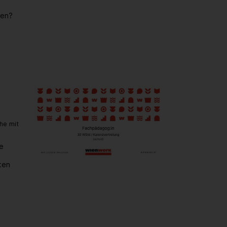
ken?
he mit
be
ten