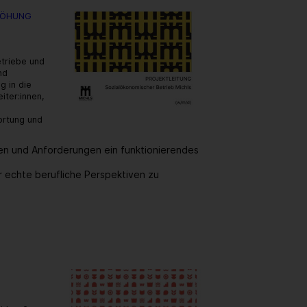
RHÖHUNG
etriebe und
nd
g in die
iter:innen,
ortung und
en und Anforderungen ein funktionierendes
 echte berufliche Perspektiven zu