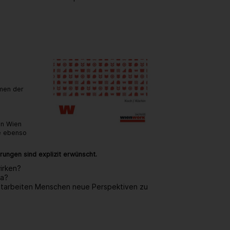
.
hmen der
in Wien
te ebenso
rungen sind explizit erwünscht.
irken?
ma?
mitarbeiten Menschen neue Perspektiven zu