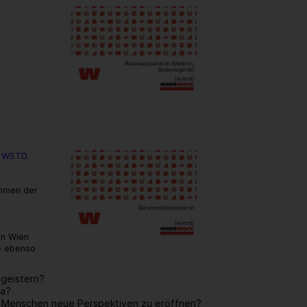
 WSTD.
ehmen der
in Wien
te ebenso
egeistern?
ma?
en Menschen neue Perspektiven zu eröffnen?