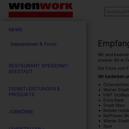
Barrierefreie
Stichw
SUCHE
Bedienung
der
Hauptnavigation
Webseite
NEWS
Empfang
Impressionen & Fotos
Wir sind beeind
unserer 40-er F
RESTAURANT SPEISEAMT
Die Fotos vom F
SEESTADT
Wir bedanken un
Österreichis
DIENSTLEISTUNGEN &
Wiener Städt
PRODUKTE
HWT Großkü
Erste Bank
Stadt Wien
Kerbler Hol
JOBBÖRSE
Raiffeisen W
Wiener Stad
Spar