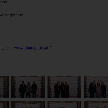
berer
-Vorsorgekasse
ragosits.
www.juliadragosits.at