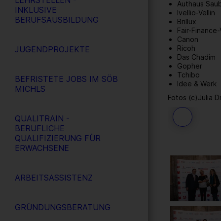
LEHRSTELLEN -
Authaus Sau
INKLUSIVE
Ivellio-Vellin
BERUFSAUSBILDUNG
Brillux
Fair-Finance
Canon
Ricoh
JUGENDPROJEKTE
Das Chadim
Gopher
Tchibo
BEFRISTETE JOBS IM SÖB
Idee & Werk
MICHLS
Fotos (c)Julia D
QUALITRAIN -
73
/ 109
BERUFLICHE
QUALIFIZIERUNG FÜR
ERWACHSENE
ARBEITSASSISTENZ
GRÜNDUNGSBERATUNG