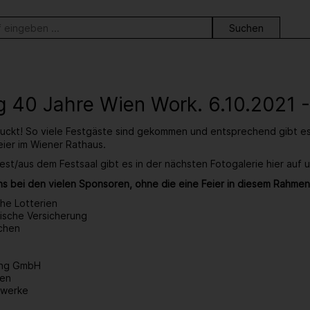
ortsuche
 40 Jahre Wien Work. 6.10.2021 
ruckt! So viele Festgäste sind gekommen und entsprechend gibt e
eier im Wiener Rathaus.
est/aus dem Festsaal gibt es in der nächsten Fotogalerie hier auf 
s bei den vielen Sponsoren, ohne die eine Feier in diesem Rahmen
che Lotterien
ische Versicherung
chen
ding GmbH
ien
twerke