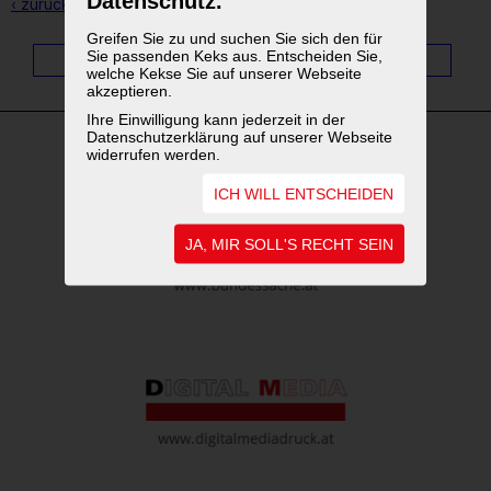
Datenschutz.
‹ zurück zur Übersicht
Greifen Sie zu und suchen Sie sich den für
Sie passenden Keks aus. Entscheiden Sie,
1
...
4
5
6
7
8
9
10
11
welche Kekse Sie auf unserer Webseite
akzeptieren.
Ihre Einwilligung kann jederzeit in der
Datenschutzerklärung auf unserer Webseite
widerrufen werden.
WEITERFÜHRENDE LINKS
ICH WILL ENTSCHEIDEN
JA, MIR SOLL'S RECHT SEIN