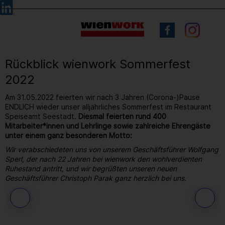
Barrierefreie
Sprachauswahl
Bedienung
der
Webseite
Rückblick wienwork Sommerfest
2022
Am 31.05.2022 feierten wir nach 3 Jahren (Corona-)Pause
ENDLICH wieder unser alljährliches Sommerfest im Restaurant
Speiseamt Seestadt.
Diesmal feierten rund 400
Mitarbeiter*innen und Lehrlinge sowie zahlreiche Ehrengäste
unter einem ganz besonderen Motto:
Wir verabschiedeten uns von unserem Geschäftsführer Wolfgang
Sperl, der nach 22 Jahren bei wienwork den wohlverdienten
Ruhestand antritt, und wir begrüßten unseren neuen
Geschäftsführer Christoph Parak ganz herzlich bei uns.
169
/ 264