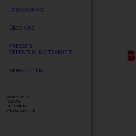
JOBCOACHING
ÜBER UNS
PRESSE &
ÖFFENTLICHKEITSARBEIT
NEWSLETTER
Sonnenallee 31
1220
Wien
+43 1 288 80
office@wienwork.at