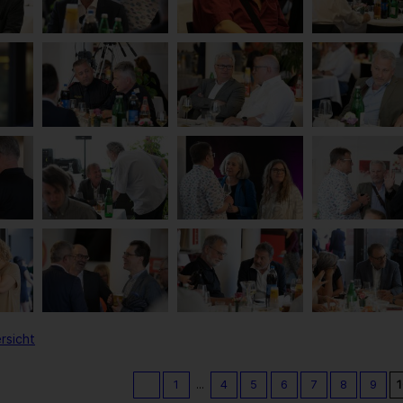
rsicht
1
...
4
5
6
7
8
9