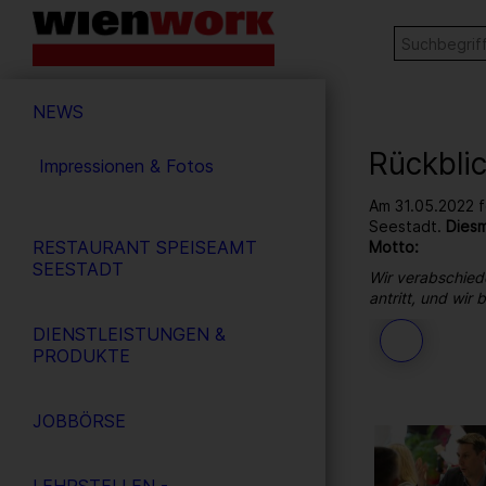
Barrierefreie
Stichw
SUCHE
Bedienung
der
Hauptnavigation
Webseite
NEWS
Rückbli
Impressionen & Fotos
Am 31.05.2022 f
Seestadt.
Diesm
RESTAURANT SPEISEAMT
Motto:
SEESTADT
Wir verabschied
antritt, und wir
DIENSTLEISTUNGEN &
217
/ 264
PRODUKTE
JOBBÖRSE