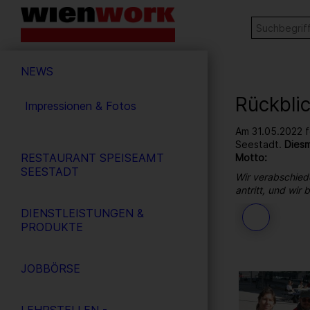
Barrierefreie
Stichw
SUCHE
Bedienung
der
Hauptnavigation
Webseite
NEWS
Rückbli
Impressionen & Fotos
Am 31.05.2022 f
Seestadt.
Diesm
RESTAURANT SPEISEAMT
Motto:
SEESTADT
Wir verabschied
antritt, und wir
DIENSTLEISTUNGEN &
97
/ 264
PRODUKTE
JOBBÖRSE