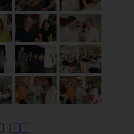
9
...
11