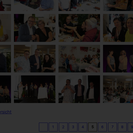
rsicht
1
2
3
4
5
6
7
8