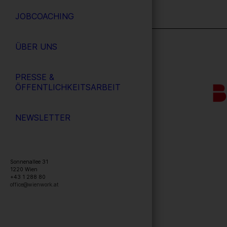
JOBCOACHING
ÜBER UNS
PRESSE &
ÖFFENTLICHKEITSARBEIT
NEWSLETTER
Sonnenallee 31
1220
Wien
+43 1 288 80
office@wienwork.at