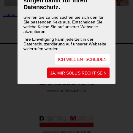
sorgen damit für Ihren
Datenschutz.
‹ zurück zur Übersicht
Greifen Sie zu und suchen Sie sich den für
Sie passenden Keks aus. Entscheiden Sie,
welche Kekse Sie auf unserer Webseite
1
2
3
akzeptieren.
Ihre Einwilligung kann jederzeit in der
Datenschutzerklärung auf unserer Webseite
widerrufen werden.
ICH WILL ENTSCHEIDEN
WEITERFÜHRENDE LINKS
JA, MIR SOLL'S RECHT SEIN