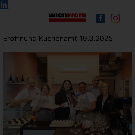
Barrierefreie
Sprachauswahl
Bedienung
der
Webseite
Eröffnung Kuchenamt 19.3.2025
1
/ 56