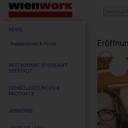
Barrierefreie
Stichw
SUCHE
Bedienung
der
Hauptnavigation
Webseite
NEWS
Eröffnu
Impressionen & Fotos
25
/ 56
RESTAURANT SPEISEAMT
SEESTADT
DIENSTLEISTUNGEN &
PRODUKTE
JOBBÖRSE