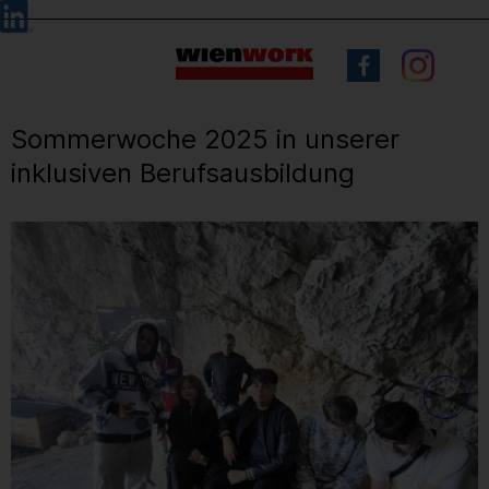
Barrierefreie
Sprachauswahl
Bedienung
der
Webseite
Sommerwoche 2025 in unserer
inklusiven Berufsausbildung
1
/ 71