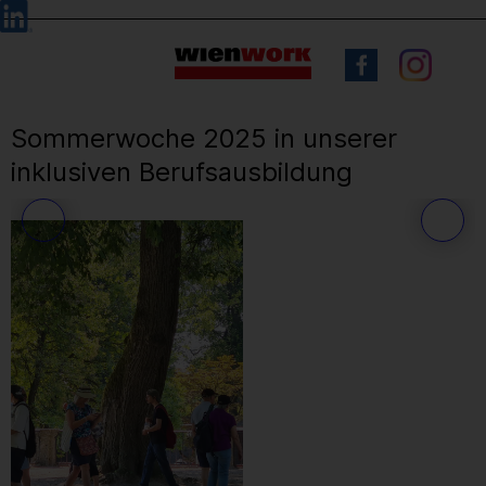
Barrierefreie
Sprachauswahl
Bedienung
der
Webseite
Sommerwoche 2025 in unserer
inklusiven Berufsausbildung
25
/ 71