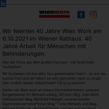
Barrierefreie
Sprachauswahl
Bedienung
der
Webseite
Wir feierten 40 Jahre Wien Work am
6.10.2021 im Wiener Rathaus. 40
Jahre Arbeit für Menschen mit
Behinderungen.
Hier die Fotos aus dem großen Festsaal - viel Spaß beim
Nachsehen!
Wir bedanken uns bei allen fürs gemeinsame Feiern - es war ein
buntes Fest und wir haben es sehr genossen, nach so langer
Zeit endlich wieder unbeschwert Party zu machen!
Danke vor allem auch an unsere Festredner*innen: unserem
Bürgermeister Dr. Michael Ludwig, GR und LAbg. Gabi Mörk,
Sektionschef Mag. Manfred Pallinger, unseren beiden
a
Eigentümervertreter*innen Mag.
Tanja Wehsely und Mag.
Michael Svoboda, der Band Gentz, und last but not least