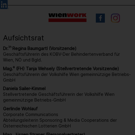
Barrierefreie
Sprachauswahl
Bedienung
der
Webseite
Aufsichtsrat
in
Dr.
Regina Baumgartl (Vorsitzende)
Geschäftsführerin des KOBV-Der Behindertenverband für
Wien, NÖ und Bgld.
a
Mag.
(FH) Tanja Wehsely (Stellvertretende Vorsitzende)
Geschäftsführerin der Volkshilfe Wien gemeinnützige Betriebs-
GmbH
Daniela Sailer-Kimmel
Stellvertretende Geschäftsführerin der Volkshilfe Wien
gemeinnützige Betriebs-GmbH
Gerlinde Wohlauf
Corporate Communications
Abteilungsleiterin Sponsoring & Media Cooperations der
Österreichischen Lotterien GmbH
Mag. Jürgen Straner (Personalvertreter)