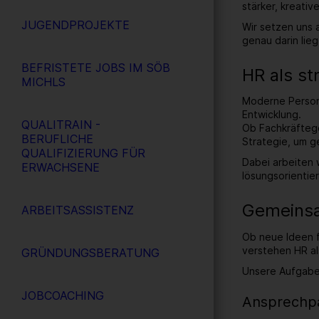
stärker, kreativ
JUGENDPROJEKTE
Wir setzen uns 
genau darin lieg
BEFRISTETE JOBS IM SÖB
HR als st
MICHLS
Moderne Personal
Entwicklung.
QUALITRAIN -
Ob Fachkräftege
BERUFLICHE
Strategie, um g
QUALIFIZIERUNG FÜR
Dabei arbeiten 
ERWACHSENE
lösungsorientier
Gemeins
ARBEITSASSISTENZ
Ob neue Ideen f
verstehen HR al
GRÜNDUNGSBERATUNG
Unsere Aufgabe
JOBCOACHING
Ansprechpa