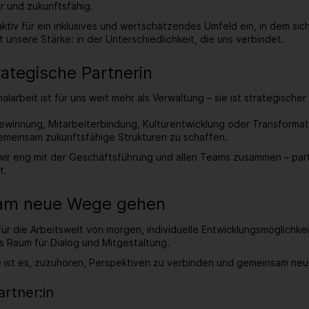
er und zukunftsfähig.
aktiv für ein inklusives und wertschätzendes Umfeld ein, in dem si
t unsere Stärke: in der Unterschiedlichkeit, die uns verbindet.
rategische Partnerin
arbeit ist für uns weit mehr als Verwaltung – sie ist strategische
winnung, Mitarbeiterbindung, Kulturentwicklung oder Transforma
emeinsam zukunftsfähige Strukturen zu schaffen.
wir eng mit der Geschäftsführung und allen Teams zusammen – par
t.
am neue Wege gehen
ür die Arbeitswelt von morgen, individuelle Entwicklungsmöglichkei
s Raum für Dialog und Mitgestaltung.
 ist es, zuzuhören, Perspektiven zu verbinden und gemeinsam ne
rtner:in