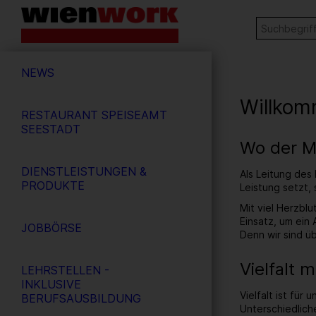
Barrierefreie
Stichw
SUCHE
Bedienung
der
Hauptnavigation
Webseite
NEWS
Willkom
RESTAURANT SPEISEAMT
SEESTADT
Wo der M
DIENSTLEISTUNGEN &
Als Leitung des
PRODUKTE
Leistung setzt,
Mit viel Herzbl
Einsatz, um ein 
JOBBÖRSE
Denn wir sind ü
Vielfalt 
LEHRSTELLEN -
INKLUSIVE
Vielfalt ist für
BERUFSAUSBILDUNG
Unterschiedlic