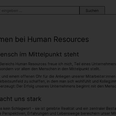
ortsuche
men bei Human Resources
ensch im Mittelpunkt steht
 Bereichs Human Resources freue ich mich, Teil eines Unternehmen
 sondern vor allem den Menschen in den Mittelpunkt stellt.
ut und einem offenen Ohr für die Anliegen unserer Mitarbeiter:inne
Arbeitsumfeld zu schaffen, in dem man sich wohlfühlt und Kolleg:in
berzeugt: Der Erfolg unseres Unternehmens beginnt mit den Mensc
macht uns stark
 uns kein Schlagwort – sie ist gelebte Realität und ein zentraler Be
he Perspektiven, Erfahrungen und Lebenswege bereichern unser M