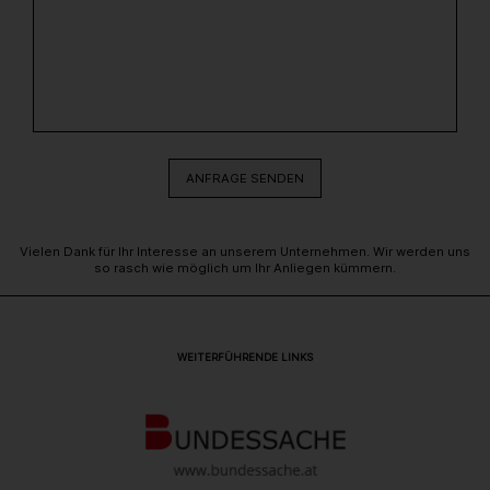
ANFRAGE SENDEN
BITTE
DIESES
FELD
LEER
Vielen Dank für Ihr Interesse an unserem Unternehmen. Wir werden uns
LASSEN
so rasch wie möglich um Ihr Anliegen kümmern.
WEITERFÜHRENDE LINKS