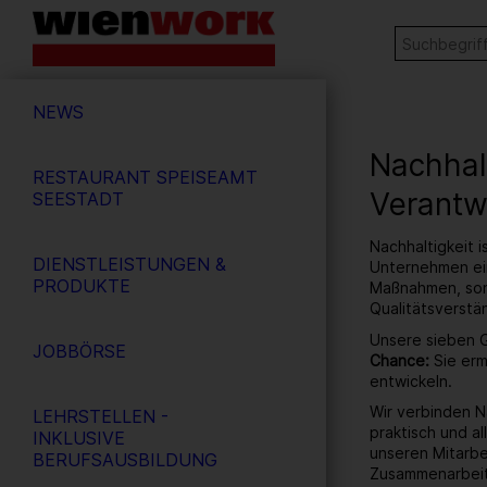
Barrierefreie
Stichw
SUCHE
Bedienung
der
Hauptnavigation
Webseite
NEWS
Nachhal
RESTAURANT SPEISEAMT
Verantw
SEESTADT
Nachhaltigkeit i
DIENSTLEISTUNGEN &
Unternehmen ein
PRODUKTE
Maßnahmen, sond
Qualitätsverst
Unsere sieben G
JOBBÖRSE
Chance:
Sie erm
entwickeln.
Wir verbinden N
LEHRSTELLEN -
praktisch und a
INKLUSIVE
unseren Mitarb
BERUFSAUSBILDUNG
Zusammenarbeit 