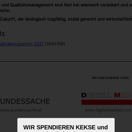
- und Qualitätsmanagement sind fest bei wienwork verankert und or
eiche.
 Zukunft, die ökologisch tragfähig, sozial gerecht und wirtschaftlich 
ds
ltigkeitsbericht 2021
(18407kB)
WEITERFÜHRENDE LINKS
WIR SPENDIEREN KEKSE und