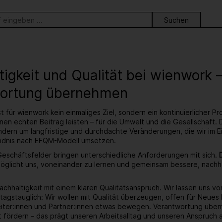
ortsuche
tigkeit und Qualität bei wienwork
ortung übernehmen
st für wienwork kein einmaliges Ziel, sondern ein kontinuierlicher 
en echten Beitrag leisten – für die Umwelt und die Gesellschaft. 
ern um langfristige und durchdachte Veränderungen, die wir im Ei
ändnis nach EFQM-Modell umsetzen.
eschäftsfelder bringen unterschiedliche Anforderungen mit sich.
öglicht uns, voneinander zu lernen und gemeinsam bessere, nachha
achhaltigkeit mit einem klaren Qualitätsanspruch. Wir lassen uns 
lltagstauglich: Wir wollen mit Qualität überzeugen, offen für Neue
eiter:innen und Partner:innen etwas bewegen. Verantwortung übe
fördern – das prägt unseren Arbeitsalltag und unseren Anspruch 