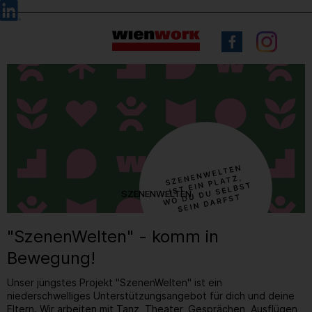
Barrierefreie
Sprachauswahl
Bedienung
der
Webseite
SZENENWELTEN
"SzenenWelten" - komm in
Bewegung!
Unser jüngstes Projekt "SzenenWelten" ist ein
niederschwelliges Unterstützungsangebot für dich und deine
Eltern. Wir arbeiten mit Tanz, Theater, Gesprächen, Ausflügen,