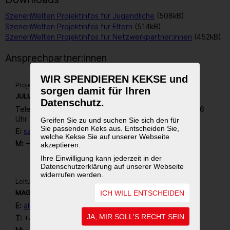
SzenenWelten Projektinfos für Jugendliche
(508kB)
SzenenWelten Projektinfos für Eltern
(514kB)
SzenenWelten Projektinfos für Netzwerkpartner:innen
(452kB)
Ansprechpartner:innen
WIR SPENDIEREN KEKSE und
Projektassistenz SzenenWelten
sorgen damit für Ihren
JULIA FASCHING
Datenschutz.
Telefonisch bin ich für dich erreichbar von MO-FR 9-16
Uhr
Greifen Sie zu und suchen Sie sich den für
Sie passenden Keks aus. Entscheiden Sie,
E:
szenenwelten@wienwork.at
welche Kekse Sie auf unserer Webseite
M:
+43 664 245 36 14
akzeptieren.
Ihre Einwilligung kann jederzeit in der
Datenschutzerklärung auf unserer Webseite
widerrufen werden.
Leitung SzenenWelten
A
MAG.
ALEXANDRA FRIEDHUBER (SIE/IHR)
ICH WILL ENTSCHEIDEN
E:
alexandra.friedhuber@wienwork.at
JA, MIR SOLL'S RECHT SEIN
T:
+43 664 2453614