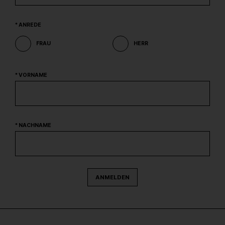
* ANREDE
FRAU
HERR
* VORNAME
* NACHNAME
ANMELDEN
BITTE
DIESES
FELD
LEER
LASSEN