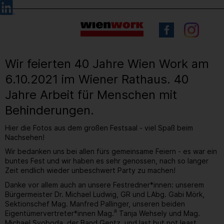
Barrierefreie
Sprachauswahl
Bedienung
der
Webseite
Wir feierten 40 Jahre Wien Work am
6.10.2021 im Wiener Rathaus. 40
Jahre Arbeit für Menschen mit
Behinderungen.
Hier die Fotos aus dem großen Festsaal - viel Spaß beim
Nachsehen!
Wir bedanken uns bei allen fürs gemeinsame Feiern - es war ein
buntes Fest und wir haben es sehr genossen, nach so langer
Zeit endlich wieder unbeschwert Party zu machen!
Danke vor allem auch an unsere Festredner*innen: unserem
Bürgermeister Dr. Michael Ludwig, GR und LAbg. Gabi Mörk,
Sektionschef Mag. Manfred Pallinger, unseren beiden
a
Eigentümervertreter*innen Mag.
Tanja Wehsely und Mag.
Michael Svoboda, der Band Gentz, und last but not least