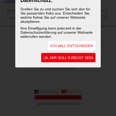
Datenschutz.
‹ zurück zur Übersicht
Greifen Sie zu und suchen Sie sich den für
Sie passenden Keks aus. Entscheiden Sie,
1
...
4
5
6
7
8
9
10
11
welche Kekse Sie auf unserer Webseite
akzeptieren.
Ihre Einwilligung kann jederzeit in der
Datenschutzerklärung auf unserer Webseite
widerrufen werden.
WEITERFÜHRENDE LINKS
ICH WILL ENTSCHEIDEN
JA, MIR SOLL'S RECHT SEIN