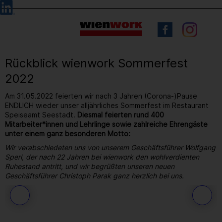
Barrierefreie
Sprachauswahl
Bedienung
der
Webseite
Rückblick wienwork Sommerfest
2022
Am 31.05.2022 feierten wir nach 3 Jahren (Corona-)Pause
ENDLICH wieder unser alljährliches Sommerfest im Restaurant
Speiseamt Seestadt.
Diesmal feierten rund 400
Mitarbeiter*innen und Lehrlinge sowie zahlreiche Ehrengäste
unter einem ganz besonderen Motto:
Wir verabschiedeten uns von unserem Geschäftsführer Wolfgang
Sperl, der nach 22 Jahren bei wienwork den wohlverdienten
Ruhestand antritt, und wir begrüßten unseren neuen
Geschäftsführer Christoph Parak ganz herzlich bei uns.
193
/ 264