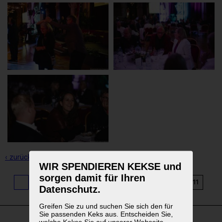
‹ zurück zur Übersicht
WIR SPENDIEREN KEKSE und
sorgen damit für Ihren
1
...
3
4
5
6
7
8
9
10
11
Datenschutz.
Greifen Sie zu und suchen Sie sich den für
Sie passenden Keks aus. Entscheiden Sie,
welche Kekse Sie auf unserer Webseite