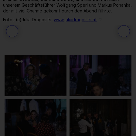
unserem Geschäftsführer Wolfgang Sperl und Markus Pohanka,
der mit viel Charme gekonnt durch den Abend führte.
Fotos (c)Julia Dragosits.
www.juliadragosits.at
241
/ 259