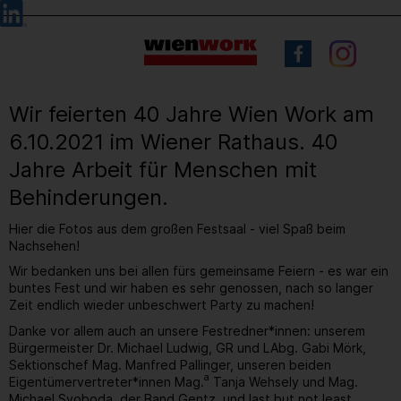
Barrierefreie
Sprachauswahl
Bedienung
der
Webseite
Wir feierten 40 Jahre Wien Work am
6.10.2021 im Wiener Rathaus. 40
Jahre Arbeit für Menschen mit
Behinderungen.
Hier die Fotos aus dem großen Festsaal - viel Spaß beim
Nachsehen!
Wir bedanken uns bei allen fürs gemeinsame Feiern - es war ein
buntes Fest und wir haben es sehr genossen, nach so langer
Zeit endlich wieder unbeschwert Party zu machen!
Danke vor allem auch an unsere Festredner*innen: unserem
Bürgermeister Dr. Michael Ludwig, GR und LAbg. Gabi Mörk,
Sektionschef Mag. Manfred Pallinger, unseren beiden
a
Eigentümervertreter*innen Mag.
Tanja Wehsely und Mag.
Michael Svoboda, der Band Gentz, und last but not least