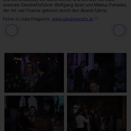
unserem Geschäftsführer Wolfgang Sperl und Markus Pohanka,
der mit viel Charme gekonnt durch den Abend führte.
Fotos (c)Julia Dragosits.
www.juliadragosits.at
253
/ 259