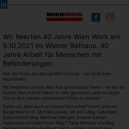
Barrierefreie
Sprachauswahl
Bedienung
der
Webseite
Wir feierten 40 Jahre Wien Work am
6.10.2021 im Wiener Rathaus. 40
Jahre Arbeit für Menschen mit
Behinderungen.
Hier die Fotos aus dem großen Festsaal - viel Spaß beim
Nachsehen!
Wir bedanken uns bei allen fürs gemeinsame Feiern - es war ein
buntes Fest und wir haben es sehr genossen, nach so langer
Zeit endlich wieder unbeschwert Party zu machen!
Danke vor allem auch an unsere Festredner*innen: unserem
Bürgermeister Dr. Michael Ludwig, GR und LAbg. Gabi Mörk,
Sektionschef Mag. Manfred Pallinger, unseren beiden
a
Eigentümervertreter*innen Mag.
Tanja Wehsely und Mag.
Michael Svoboda, der Band Gentz, und last but not least