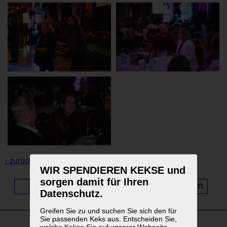
‹ zurück zur Übersicht
WIR SPENDIEREN KEKSE und
sorgen damit für Ihren
1
...
3
4
5
6
7
8
9
10
11
Datenschutz.
Greifen Sie zu und suchen Sie sich den für
Sie passenden Keks aus. Entscheiden Sie,
welche Kekse Sie auf unserer Webseite