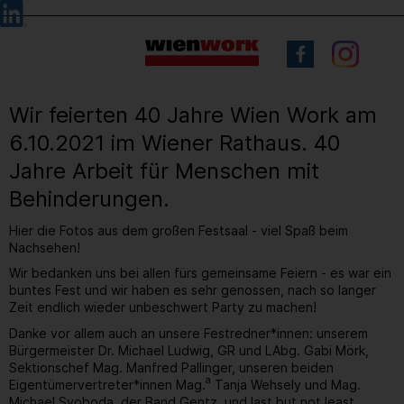
Barrierefreie
Sprachauswahl
Bedienung
der
Webseite
Wir feierten 40 Jahre Wien Work am
6.10.2021 im Wiener Rathaus. 40
Jahre Arbeit für Menschen mit
Behinderungen.
Hier die Fotos aus dem großen Festsaal - viel Spaß beim
Nachsehen!
Wir bedanken uns bei allen fürs gemeinsame Feiern - es war ein
buntes Fest und wir haben es sehr genossen, nach so langer
Zeit endlich wieder unbeschwert Party zu machen!
Danke vor allem auch an unsere Festredner*innen: unserem
Bürgermeister Dr. Michael Ludwig, GR und LAbg. Gabi Mörk,
Sektionschef Mag. Manfred Pallinger, unseren beiden
a
Eigentümervertreter*innen Mag.
Tanja Wehsely und Mag.
Michael Svoboda, der Band Gentz, und last but not least