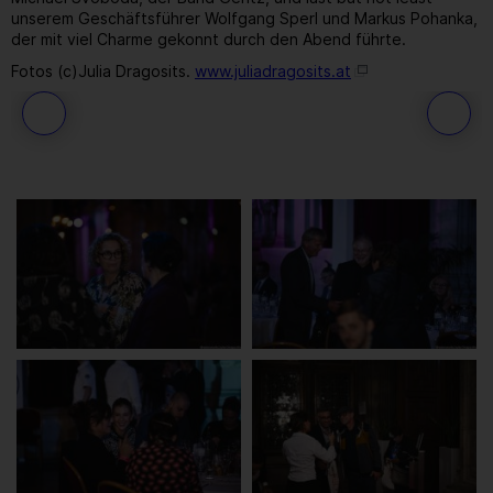
unserem Geschäftsführer Wolfgang Sperl und Markus Pohanka,
der mit viel Charme gekonnt durch den Abend führte.
Fotos (c)Julia Dragosits.
www.juliadragosits.at
251
/ 259