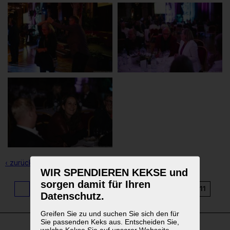
‹ zurück zur Übersicht
WIR SPENDIEREN KEKSE und
sorgen damit für Ihren
1
...
3
4
5
6
7
8
9
10
11
Datenschutz.
Greifen Sie zu und suchen Sie sich den für
Sie passenden Keks aus. Entscheiden Sie,
welche Kekse Sie auf unserer Webseite