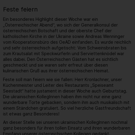
Feste feiern
Ein besonderes Highlight dieser Woche war ein
„Österreichischer Abend“, wo sich der Generalkonsul der
österreichischen Botschaft und der oberste Chef der
katholischen Kirche in der Ukraine sowie Andreas Wenninger
vom Kooperationsbüro des OeAD einfanden. Es wurde reichlich
und sehr österreichisch aufgetischt: Vom Schweinsbraten bis
zum Krautsalat mit Speckwürferln und Serviettenknödel war
alles dabei. Den Österreichischen Gästen hat es sichtlich
geschmeckt und sie waren sehr erfreut über diesen
kulinarischen Gruß aus ihrer österreichischen Heimat.
Feste soll man feiern wie sie fallen: Herr Kronlachner, unser
Küchenmeister und Leiter des Restaurants „Speiseamt
Seestadt“ hatte justament in dieser Woche auch Geburtstag.
Die ukrainischen KollegInnen haben ihm nicht nur eine ganz
wunderbare Torte gebacken, sondern ihm auch musikalisch mit
einem Ständchen gratuliert. So viel herzliche Gastfreundschaft
ist etwas ganz Besonderes!
An dieser Stelle sei unseren ukrainischen KollegInnen nochmal
ganz besonders für ihren tollen Einsatz und ihren wunderbaren
Empfang unserer österreichischen Kollegen gedankt.