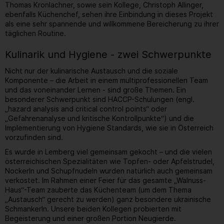
Thomas Kronlachner, sowie sein Kollege, Christoph Allinger,
ebenfalls Küchenchef, sehen ihre Einbindung in dieses Projekt
als eine sehr spannende und willkommene Bereicherung zu ihrer
täglichen Routine.
Kulinarik und Hygiene - zwei Schwerpunkte
Nicht nur der kulinarische Austausch und die soziale
Komponente – die Arbeit in einem multiprofessionellen Team
und das voneinander Lernen - sind große Themen. Ein
besonderer Schwerpunkt sind HACCP-Schulungen (engl.
„hazard analysis and critical control points“ oder
„Gefahrenanalyse und kritische Kontrollpunkte“) und die
Implementierung von Hygiene Standards, wie sie in Österreich
vorzufinden sind.
Es wurde in Lemberg viel gemeinsam gekocht – und die vielen
österreichischen Spezialitäten wie Topfen- oder Apfelstrudel,
Nockerln und Schupfnudeln wurden natürlich auch gemeinsam
verkostet. Im Rahmen einer Feier für das gesamte „Walnuss-
Haus“-Team zauberte das Küchenteam (um dem Thema
„Austausch“ gerecht zu werden) ganz besondere ukrainische
Schmankerln. Unsere beiden Kollegen probierten mit
Begeisterung und einer großen Portion Neugierde.