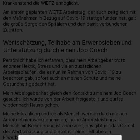
Krankenstand die WIETZ ermöglicht.
Am ersten geplanten WIETZ Arbeitstag, der auch zeitgleich mit
den Maßnahmen in Bezug auf Covid-19 stattgefunden hat, galt
die große Sorge den Spitälern und den damit verbundenen
Zutritten.
Wertschätzung, Teilhabe am Erwerbsleben und
Unterstützung durch einen Job Coach
Persönlich habe ich erfahren, dass mein Arbeitgeber trotz
enormer Hektik, Stress und vielen zusätzlichen
Arbeitsabläufen, die es nun im Rahmen von Covid -19 zu
beachten gab, sofort auch an meinen Schutz und meine
Gesundheit gedacht hat.
Mein Arbeitgeber hat gleich den Kontakt zu meinem Job Coach
gesucht. Ich wurde von der Arbeit freigestellt und durfte
wieder nach Hause gehen.
Meine Erkrankung und ich als Mensch werden durch meinen
Arbeitnehmer wahrgenommen, meine Arbeitsleistung als
Mensch mit Behinderung ist anerkannt, das gibt mir das Gefühl
der Wertschätzung und bietet mir eine Teilhabe am
Erwerbsleben.