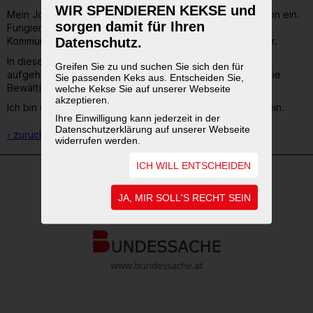
WIR SPENDIEREN KEKSE und
Mein Job Coach nimmt dabei immer eine neutrale Funktion ein.
sorgen damit für Ihren
Fungiert als „Drehscheibe“ für alle Belange in der
Datenschutz.
Kommunikation und die Beratung mit meinem Arbeitgeber.
In dieser Konstellation fühle ich mich gut beraten und
Greifen Sie zu und suchen Sie sich den für
aufgehoben und diese Sicherheit gibt mir viel Kraft für die
Sie passenden Keks aus. Entscheiden Sie,
Bewältigung des Alltags.
welche Kekse Sie auf unserer Webseite
akzeptieren.
Ich bin stolz darauf ein Teil der Sodexo Community zu sein.
Ihre Einwilligung kann jederzeit in der
Datenschutzerklärung auf unserer Webseite
‹ zurück zur Übersicht
widerrufen werden.
ICH WILL ENTSCHEIDEN
WEITERFÜHRENDE LINKS
JA, MIR SOLL'S RECHT SEIN