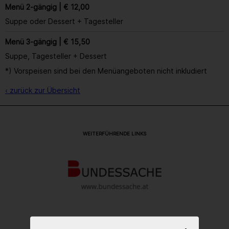
Menü 2-gängig | € 12,00
Suppe oder Dessert + Tagesteller
Menü 3-gängig | € 15,50
Suppe, Tagesteller + Dessert
*) Vorspeisen sind bei den Menüangeboten nicht inkludiert
‹ zurück zur Übersicht
WEITERFÜHRENDE LINKS