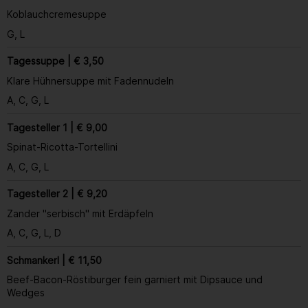
Koblauchcremesuppe
G, L
Tagessuppe
|
€ 3,50
Klare Hühnersuppe mit Fadennudeln
A, C, G, L
Tagesteller 1 | € 9,00
Spinat-Ricotta-Tortellini
A, C, G, L
Tagesteller 2 | € 9,20
Zander "serbisch" mit Erdäpfeln
A, C, G, L, D
Schmankerl | € 11,50
Beef-Bacon-Röstiburger fein garniert mit Dipsauce und
Wedges