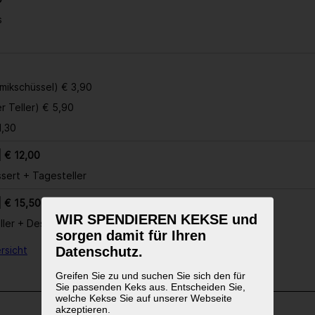
s
amikschüssel) € 3,90
er Teller) € 5,90
1,30
 € 12,00
sert + Tagesteller
| € 15,50
WIR SPENDIEREN KEKSE und
ler + Dessert
sorgen damit für Ihren
Datenschutz.
rsicht
Greifen Sie zu und suchen Sie sich den für
Sie passenden Keks aus. Entscheiden Sie,
welche Kekse Sie auf unserer Webseite
akzeptieren.