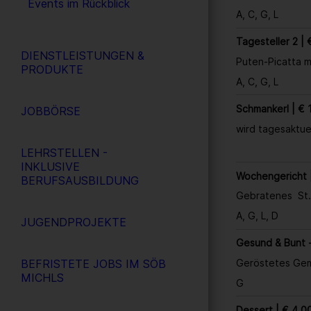
Events im Rückblick
A, C, G, L
Tagesteller 2 | 
DIENSTLEISTUNGEN &
Puten-Picatta m
PRODUKTE
A, C, G, L
Schmankerl | € 
JOBBÖRSE
wird tagesaktuel
LEHRSTELLEN -
INKLUSIVE
Wochengericht 
BERUFSAUSBILDUNG
Gebratenes St. 
A, G, L, D
JUGENDPROJEKTE
Gesund & Bunt -
BEFRISTETE JOBS IM SÖB
Geröstetes Gem
MICHLS
G
Dessert | € 4,0