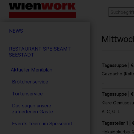
Barrierefreie
Stichw
SUCHE
Bedienung
der
Hauptnavigation
Webseite
NEWS
Mittwoc
RESTAURANT SPEISEAMT
SEESTADT
Tagessuppe | €
Aktueller Menüplan
Gazpacho (Kalt
Brötchenservice
L
Tortenservice
Tagessuppe | €
Klare Gemüsesu
Das sagen unsere
zufriedenen Gäste
A, C, G, L
Tagesteller 1 | 
Events feiern im Speiseamt
Hokaidokürbis-Q