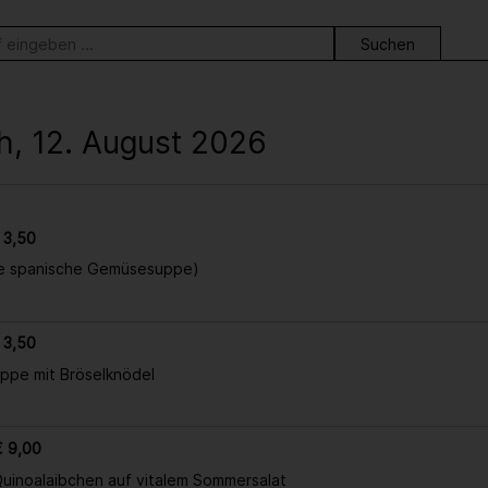
ortsuche
h, 12. August 2026
 3,50
e spanische Gemüsesuppe)
 3,50
ppe mit Bröselknödel
€ 9,00
uinoalaibchen auf vitalem Sommersalat