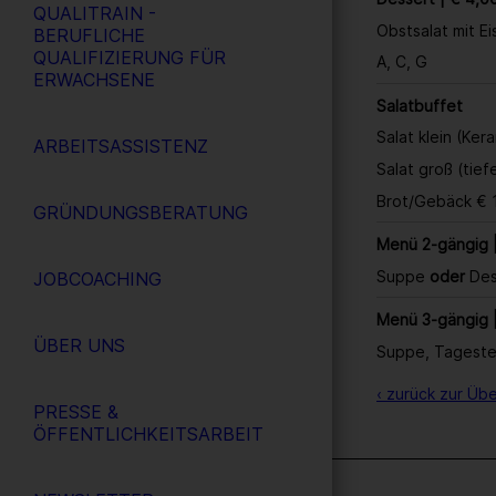
QUALITRAIN -
Obstsalat mit Ei
BERUFLICHE
QUALIFIZIERUNG FÜR
A, C, G
ERWACHSENE
Salatbuffet
Salat klein (Ker
ARBEITSASSISTENZ
Salat groß (tief
Brot/Gebäck € 
GRÜNDUNGSBERATUNG
Menü 2-gängig |
Suppe
oder
Des
JOBCOACHING
Menü 3-gängig 
ÜBER UNS
Suppe, Tagestel
‹ zurück zur Übe
PRESSE &
ÖFFENTLICHKEITSARBEIT