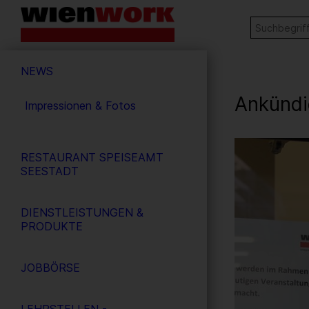
Barrierefreie
Stichw
SUCHE
Bedienung
der
Hauptnavigation
Webseite
NEWS
Ankündi
Impressionen & Fotos
1
/ 5
RESTAURANT SPEISEAMT
SEESTADT
DIENSTLEISTUNGEN &
PRODUKTE
JOBBÖRSE