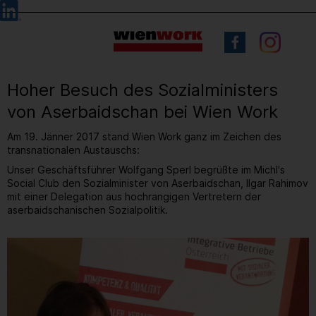
Barrierefreie
Sprachauswahl
Bedienung
der
Webseite
Hoher Besuch des Sozialministers
von Aserbaidschan bei Wien Work
Am 19. Jänner 2017 stand Wien Work ganz im Zeichen des
transnationalen Austauschs:
Unser Geschäftsführer Wolfgang Sperl begrüßte im Michl's
Social Club den Sozialminister von Aserbaidschan, Ilgar Rahimov
mit einer Delegation aus hochrangigen Vertretern der
aserbaidschanischen Sozialpolitik.
4
/ 8