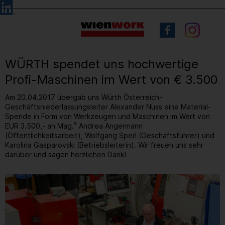
Barrierefreie
Sprachauswahl
Bedienung
der
Webseite
WÜRTH spendet uns hochwertige
Profi-Maschinen im Wert von € 3.500
Am 20.04.2017 übergab uns Würth Österreich-
Geschäftsniederlassungsleiter Alexander Nuss eine Material-
Spende in Form von Werkzeugen und Maschinen im Wert von
a
EUR 3.500,- an Mag.
Andrea Angermann
(Öffentlichkeitsarbeit), Wolfgang Sperl (Geschäftsführer) und
Karolina Gasparovski (Betriebsleiterin). Wir freuen uns sehr
darüber und sagen herzlichen Dank!
3
/ 6