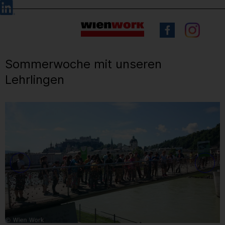
Barrierefreie
Sprachauswahl
Bedienung
der
Webseite
Sommerwoche mit unseren
Lehrlingen
3
/ 8