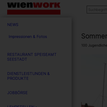
Barrierefreie
Stichw
SUCHE
Bedienung
der
Hauptnavigation
Webseite
NEWS
Sommer
Impressionen & Fotos
100 Jugendliche
RESTAURANT SPEISEAMT
1
/ 7
SEESTADT
DIENSTLEISTUNGEN &
PRODUKTE
JOBBÖRSE