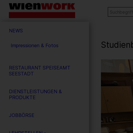
Barrierefreie
Stichw
SUCHE
Bedienung
der
Hauptnavigation
Webseite
NEWS
Studien
Impressionen & Fotos
9
/ 9
RESTAURANT SPEISEAMT
SEESTADT
DIENSTLEISTUNGEN &
PRODUKTE
JOBBÖRSE