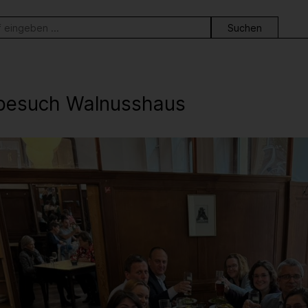
ortsuche
besuch Walnusshaus