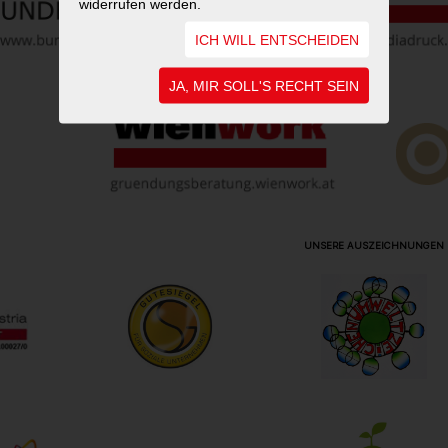
widerrufen werden.
ICH WILL ENTSCHEIDEN
JA, MIR SOLL'S RECHT SEIN
UNSERE AUSZEICHNUNGEN