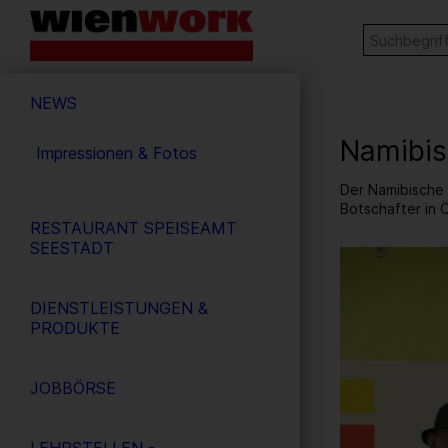
Barrierefreie
Stichw
SUCHE
Bedienung
der
Hauptnavigation
Webseite
NEWS
Namibis
Impressionen & Fotos
Der Namibische 
Botschafter in 
RESTAURANT SPEISEAMT
SEESTADT
1
/ 17
DIENSTLEISTUNGEN &
PRODUKTE
JOBBÖRSE