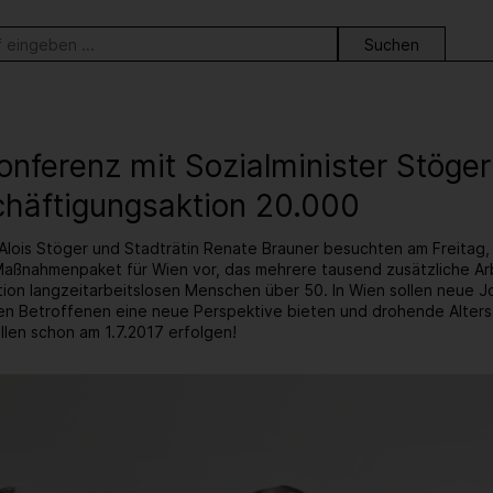
ortsuche
nferenz mit Sozialminister Stöger
chäftigungsaktion 20.000
Alois Stöger und Stadträtin Renate Brauner besuchten am Freitag, 3
Maßnahmenpaket für Wien vor, das mehrere tausend zusätzliche Arbe
ion langzeitarbeitslosen Menschen über 50. In Wien sollen neue 
en Betroffenen eine neue Perspektive bieten und drohende Altersa
llen schon am 1.7.2017 erfolgen!