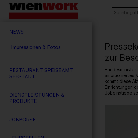
Barrierefreie
Stichw
SUCHE
Bedienung
der
Hauptnavigation
Webseite
NEWS
Presseko
Impressionen & Fotos
zur Bes
Bundesminister 
RESTAURANT SPEISEAMT
ambitioniertes 
SEESTADT
kommt diese Akt
Einrichtungen d
Jobeinstiege so
DIENSTLEISTUNGEN &
PRODUKTE
1
/ 11
JOBBÖRSE