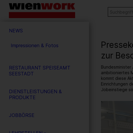
Barrierefreie
Stichw
SUCHE
Bedienung
der
Hauptnavigation
Webseite
NEWS
Presseko
Impressionen & Fotos
zur Bes
Bundesminister 
RESTAURANT SPEISEAMT
ambitioniertes 
SEESTADT
kommt diese Akt
Einrichtungen d
Jobeinstiege so
DIENSTLEISTUNGEN &
PRODUKTE
5
/ 11
JOBBÖRSE