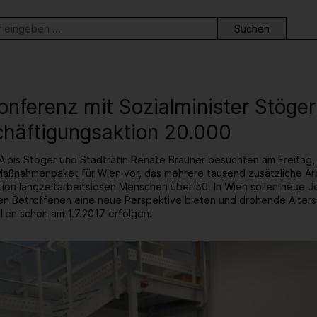
ortsuche
nferenz mit Sozialminister Stöger
chäftigungsaktion 20.000
Alois Stöger und Stadträtin Renate Brauner besuchten am Freitag, 3
Maßnahmenpaket für Wien vor, das mehrere tausend zusätzliche Arbe
ion langzeitarbeitslosen Menschen über 50. In Wien sollen neue 
en Betroffenen eine neue Perspektive bieten und drohende Altersa
llen schon am 1.7.2017 erfolgen!