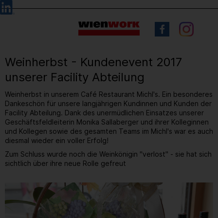
Barrierefreie
Sprachauswahl
Bedienung
der
Webseite
Weinherbst - Kundenevent 2017
unserer Facility Abteilung
Weinherbst in unserem Café Restaurant Michl's. Ein besonderes
Dankeschön für unsere langjährigen Kundinnen und Kunden der
Facility Abteilung. Dank des unermüdlichen Einsatzes unserer
Geschäftsfeldleiterin Monika Sallaberger und ihrer Kolleginnen
und Kollegen sowie des gesamten Teams im Michl's war es auch
diesmal wieder ein voller Erfolg!
Zum Schluss wurde noch die Weinkönigin "verlost" - sie hat sich
sichtlich über ihre neue Rolle gefreut
1
/ 28