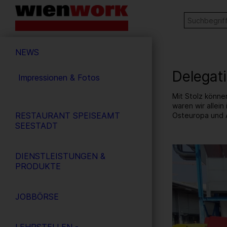
Barrierefreie
Stichw
SUCHE
Bedienung
der
Hauptnavigation
Webseite
NEWS
Delegat
Impressionen & Fotos
Mit Stolz könne
waren wir allei
RESTAURANT SPEISEAMT
Osteuropa und 
SEESTADT
5
/ 14
DIENSTLEISTUNGEN &
PRODUKTE
JOBBÖRSE