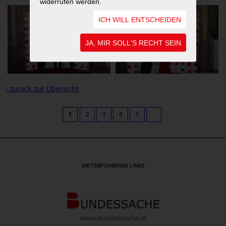
widerrufen werden.
ICH WILL ENTSCHEIDEN
JA, MIR SOLL'S RECHT SEIN
‹ zurück zur Übersicht
1
2
3
4
5
WEITERFÜHRENDE LINKS