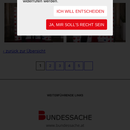
widerrufen werden.
ICH WILL ENTSCHEIDEN
JA, MIR SOLL'S RECHT SEIN
‹ zurück zur Übersicht
1
2
3
4
5
WEITERFÜHRENDE LINKS