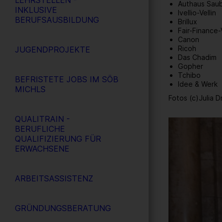
LEHRSTELLEN -
Authaus Sau
INKLUSIVE
Ivellio-Vellin
BERUFSAUSBILDUNG
Brillux
Fair-Finance
Canon
Ricoh
JUGENDPROJEKTE
Das Chadim
Gopher
Tchibo
BEFRISTETE JOBS IM SÖB
Idee & Werk
MICHLS
Fotos (c)Julia D
QUALITRAIN -
2
/ 109
BERUFLICHE
QUALIFIZIERUNG FÜR
ERWACHSENE
ARBEITSASSISTENZ
GRÜNDUNGSBERATUNG