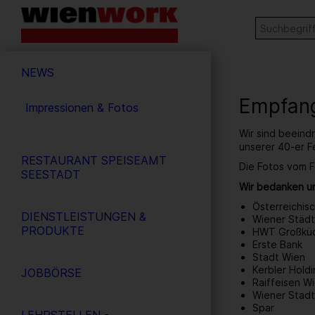
Barrierefreie
Stichw
SUCHE
Bedienung
der
Hauptnavigation
Webseite
NEWS
Empfang
Impressionen & Fotos
Wir sind beeind
unserer 40-er F
RESTAURANT SPEISEAMT
Die Fotos vom F
SEESTADT
Wir bedanken un
Österreichis
DIENSTLEISTUNGEN &
Wiener Städt
PRODUKTE
HWT Großkü
Erste Bank
Stadt Wien
Kerbler Hol
JOBBÖRSE
Raiffeisen W
Wiener Stad
Spar