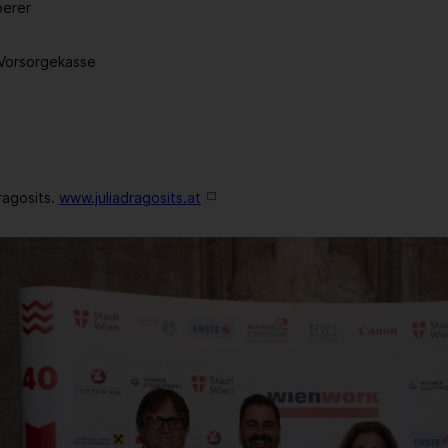
berer
-Vorsorgekasse
ragosits.
www.juliadragosits.at