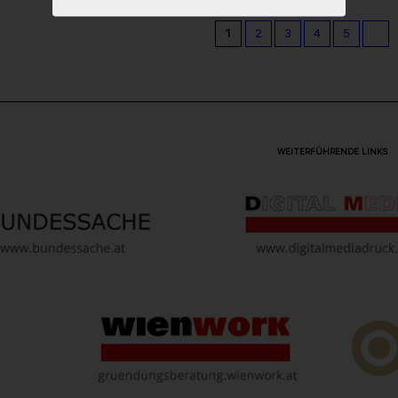
1
2
3
4
5
WEITERFÜHRENDE LINKS