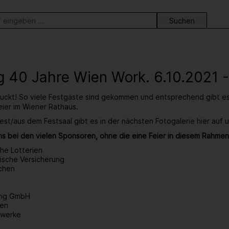
ortsuche
 40 Jahre Wien Work. 6.10.2021 
ruckt! So viele Festgäste sind gekommen und entsprechend gibt e
eier im Wiener Rathaus.
est/aus dem Festsaal gibt es in der nächsten Fotogalerie hier auf 
s bei den vielen Sponsoren, ohne die eine Feier in diesem Rahmen
che Lotterien
ische Versicherung
chen
ding GmbH
ien
twerke