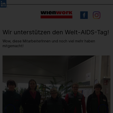
Barrierefreie
Sprachauswahl
Bedienung
der
Webseite
Wir unterstützen den Welt-AIDS-Tag!
Wow, diese MitarbeiterInnen und noch viel mehr haben
mitgemacht!
5
/ 10