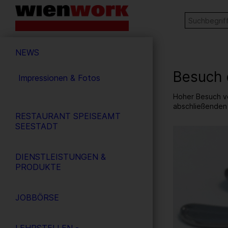
Barrierefreie
Stichw
SUCHE
Bedienung
der
Hauptnavigation
Webseite
NEWS
Besuch 
Impressionen & Fotos
Hoher Besuch vo
abschließenden
RESTAURANT SPEISEAMT
SEESTADT
3
/ 4
DIENSTLEISTUNGEN &
PRODUKTE
JOBBÖRSE