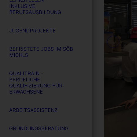
LEHRSTELLEN -
INKLUSIVE
BERUFSAUSBILDUNG
JUGENDPROJEKTE
BEFRISTETE JOBS IM SÖB
MICHLS
QUALITRAIN -
BERUFLICHE
QUALIFIZIERUNG FÜR
ERWACHSENE
ARBEITSASSISTENZ
GRÜNDUNGSBERATUNG