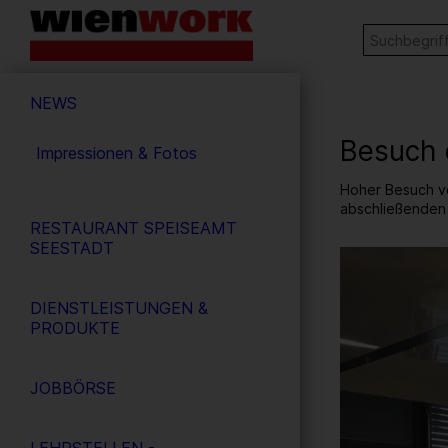
Barrierefreie
Stichw
SUCHE
Bedienung
der
Hauptnavigation
Webseite
NEWS
Besuch 
Impressionen & Fotos
Hoher Besuch vo
abschließenden
RESTAURANT SPEISEAMT
SEESTADT
4
/ 4
DIENSTLEISTUNGEN &
PRODUKTE
JOBBÖRSE