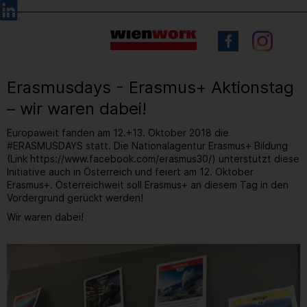
Barrierefreie
Sprachauswahl
Bedienung
der
Webseite
Erasmusdays - Erasmus+ Aktionstag
– wir waren dabei!
Europaweit fanden am 12.+13. Oktober 2018 die
#ERASMUSDAYS statt. Die Nationalagentur Erasmus+ Bildung
(Link https://www.facebook.com/erasmus30/) unterstützt diese
Initiative auch in Österreich und feiert am 12. Oktober
Erasmus+. Österreichweit soll Erasmus+ an diesem Tag in den
Vordergrund gerückt werden!
Wir waren dabei!
1
/ 6