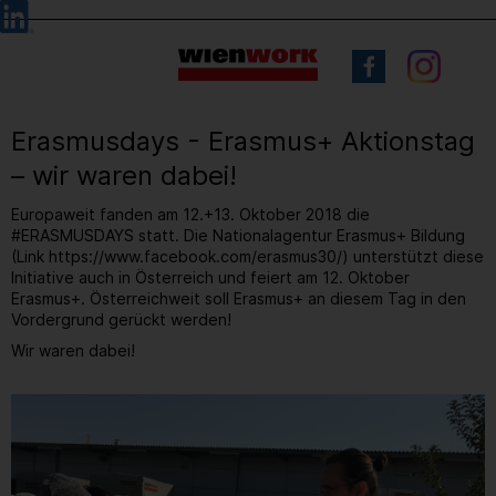
Barrierefreie
Sprachauswahl
Bedienung
der
Webseite
Erasmusdays - Erasmus+ Aktionstag
– wir waren dabei!
Europaweit fanden am 12.+13. Oktober 2018 die
#ERASMUSDAYS statt. Die Nationalagentur Erasmus+ Bildung
(Link https://www.facebook.com/erasmus30/) unterstützt diese
Initiative auch in Österreich und feiert am 12. Oktober
Erasmus+. Österreichweit soll Erasmus+ an diesem Tag in den
Vordergrund gerückt werden!
Wir waren dabei!
5
/ 6