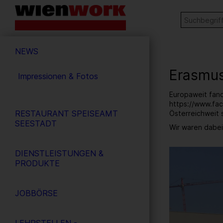
Barrierefreie
Stichw
SUCHE
Bedienung
der
Hauptnavigation
Webseite
NEWS
Erasmus
Impressionen & Fotos
Europaweit fand
https://www.fac
RESTAURANT SPEISEAMT
Österreichweit 
SEESTADT
Wir waren dabei
2
/ 6
DIENSTLEISTUNGEN &
PRODUKTE
JOBBÖRSE