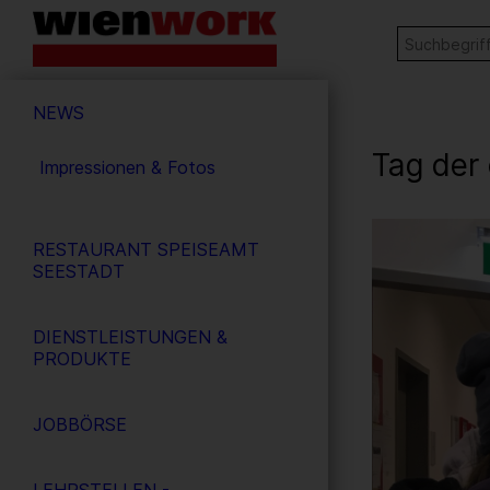
Barrierefreie
Stichw
SUCHE
Bedienung
der
Hauptnavigation
Webseite
NEWS
Tag der
Impressionen & Fotos
3
/ 26
RESTAURANT SPEISEAMT
SEESTADT
DIENSTLEISTUNGEN &
PRODUKTE
JOBBÖRSE