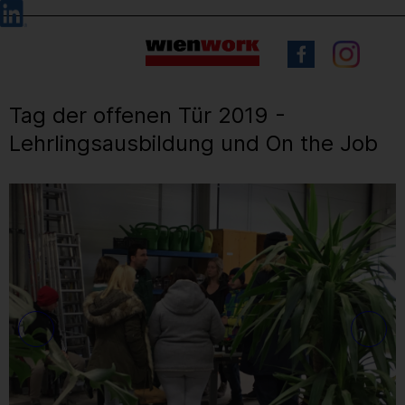
Barrierefreie
Sprachauswahl
Bedienung
der
Webseite
Tag der offenen Tür 2019 -
Lehrlingsausbildung und On the Job
17
/ 26