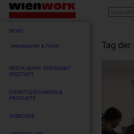
Barrierefreie
Stichw
SUCHE
Bedienung
der
Hauptnavigation
Webseite
NEWS
Tag der
Impressionen & Fotos
12
/ 26
RESTAURANT SPEISEAMT
SEESTADT
DIENSTLEISTUNGEN &
PRODUKTE
JOBBÖRSE