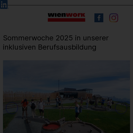
Barrierefreie
Sprachauswahl
Bedienung
der
Webseite
Sommerwoche 2025 in unserer
inklusiven Berufsausbildung
17
/ 71