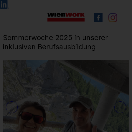
Barrierefreie
Sprachauswahl
Bedienung
der
Webseite
Sommerwoche 2025 in unserer
inklusiven Berufsausbildung
21
/ 71